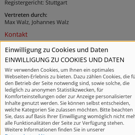
Registergericht: Stuttgart
Vertreten durch:
Max Walz, Johannes Walz
Kontakt
Telefon: 07042 / 15982
Einwilligung zu Cookies und Daten
Telefax: 07042 / 6207
EINWILLIGUNG ZU COOKIES UND DATEN
E-Mail:
info@max-walz.de
Wir verwenden Cookies, um Ihnen ein optimales
Umsatzsteuer-ID
Webseiten-Erlebnis zu bieten. Dazu zählen Cookies, die f
Umsatzsteuer-Identifikationsnummer gemäß § 27
den Betrieb der Seite notwendig sind, sowie solche, die
a Umsatzsteuergesetz:
lediglich zu anonymen Statistikzwecken, für
DE452524945
Komforteinstellungen oder zur Anzeige personalisierter
Inhalte genutzt werden. Sie können selbst entscheiden,
Verbraucher­streit­beilegung/Universal­
welche Kategorien Sie zulassen möchten. Bitte beachten
schlichtungs­stelle
Sie, dass auf Basis Ihrer Einwilligung womöglich nicht me
alle Funktionalitäten der Seite zur Verfügung stehen.
Wir sind nicht bereit oder verpflichtet, an
Weitere Informationen finden Sie in unserer
Streitbeilegungsverfahren vor einer