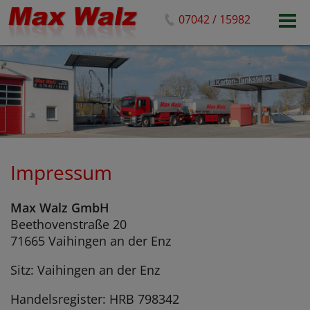
07042 / 15982
Startseite
Heizöl
24h Karten-Tankstelle
Profil
Kontakt
Impressum
Max Walz GmbH
Beethovenstraße 20
71665 Vaihingen an der Enz
Sitz: Vaihingen an der Enz
Handelsregister: HRB 798342